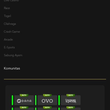
Live Casino
Race
Togel
Olahraga
Crash Game
Arcade
E-Sports
Sabung Ayam
Komunitas