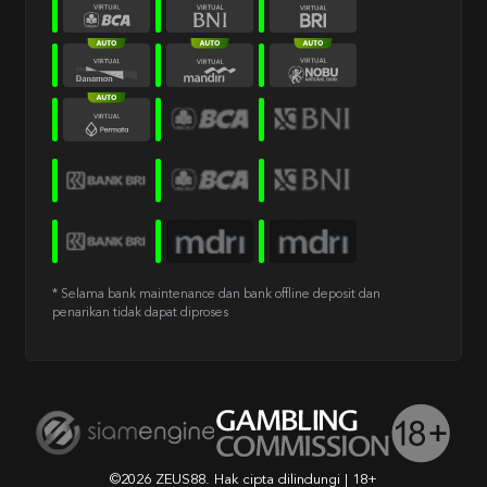
* Selama bank maintenance dan bank offline deposit dan
penarikan tidak dapat diproses
©2026 ZEUS88. Hak cipta dilindungi | 18+